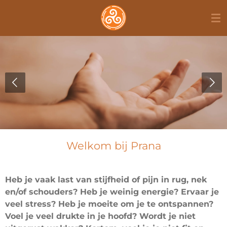
Ga
direct
naar
de
hoofdinhoud
Welkom bij Prana
Heb je vaak last van stijfheid of pijn in rug, nek
en/of schouders? Heb je weinig energie? Ervaar je
veel stress? Heb je moeite om je te ontspannen?
Voel je veel drukte in je hoofd? Wordt je niet